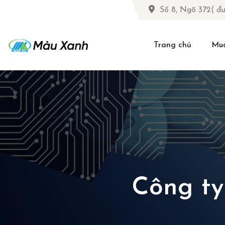
Số 8, Ngõ 372( đ
Trang chủ
Mu
Công t