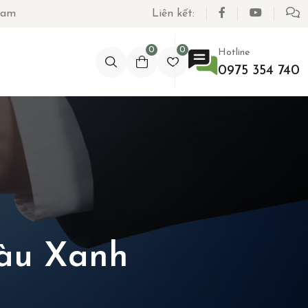
Nam
Liên kết:
0
0
Hotline
0975 354 740
àu Xanh